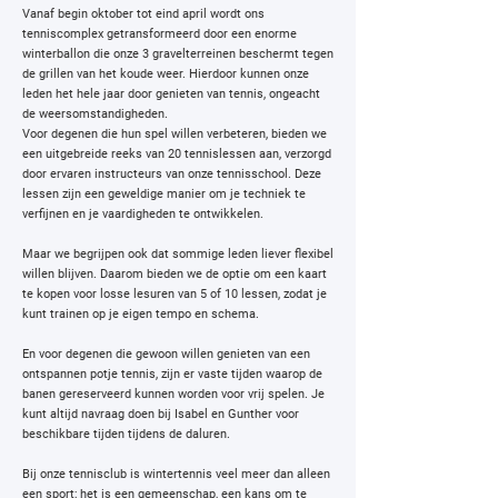
Vanaf begin oktober tot eind april wordt ons
tenniscomplex getransformeerd door een enorme
winterballon die onze 3 gravelterreinen beschermt tegen
de grillen van het koude weer. Hierdoor kunnen onze
leden het hele jaar door genieten van tennis, ongeacht
de weersomstandigheden.
Voor degenen die hun spel willen verbeteren, bieden we
een uitgebreide reeks van 20 tennislessen aan, verzorgd
door ervaren instructeurs van onze tennisschool. Deze
lessen zijn een geweldige manier om je techniek te
verfijnen en je vaardigheden te ontwikkelen.
Maar we begrijpen ook dat sommige leden liever flexibel
willen blijven. Daarom bieden we de optie om een kaart
te kopen voor losse lesuren van 5 of 10 lessen, zodat je
kunt trainen op je eigen tempo en schema.
En voor degenen die gewoon willen genieten van een
ontspannen potje tennis, zijn er vaste tijden waarop de
banen gereserveerd kunnen worden voor vrij spelen. Je
kunt altijd navraag doen bij Isabel en Gunther voor
beschikbare tijden tijdens de daluren.
Bij onze tennisclub is wintertennis veel meer dan alleen
een sport; het is een gemeenschap, een kans om te